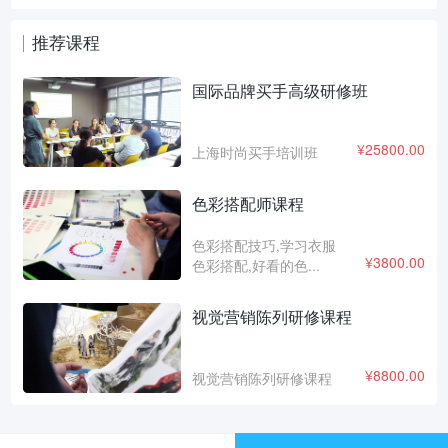
推荐课程
【课程内容】
国际品牌买手高级研修班
Day 1
发现探索设计师必修技能
¥
25800.00
上海时尚买手培训班
发现探索服装发展史及现代时尚
色彩搭配师课程
发现探索如何得到设计灵感
色彩搭配技巧,学习衣服
¥
3800.00
色彩搭配,好看的色...
视觉营销陈列研修课程
¥
8800.00
视觉营销陈列研修课程