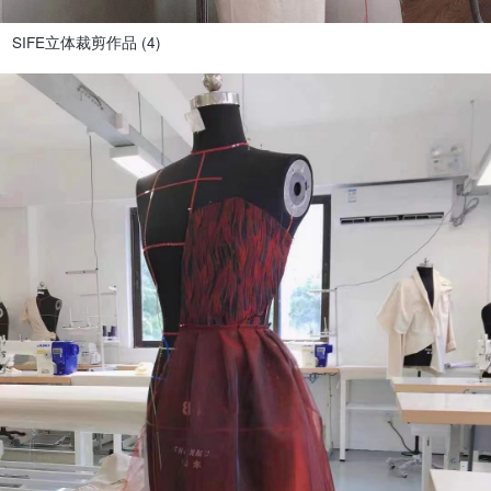
SIFE立体裁剪作品 (4)