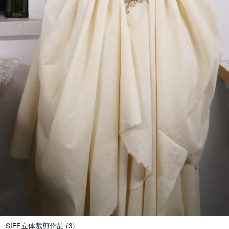
SIFE立体裁剪作品 (3)