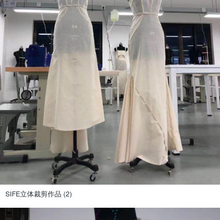
SIFE立体裁剪作品 (2)