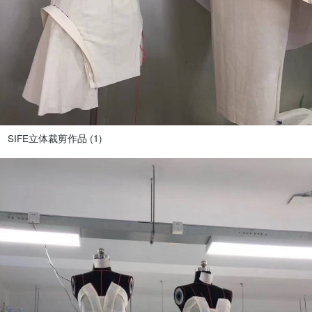
SIFE立体裁剪作品 (1)