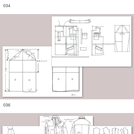
034
036